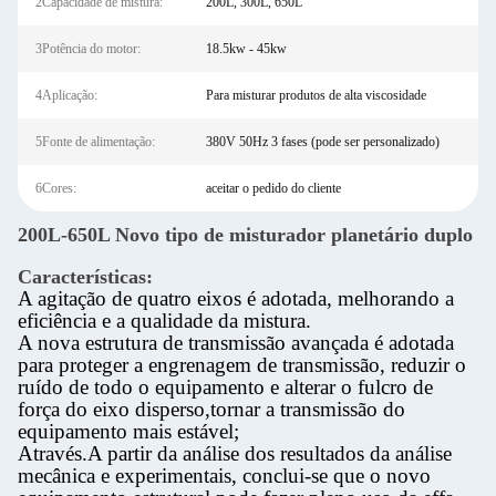
2Capacidade de mistura:
200L, 300L, 650L
3Potência do motor:
18.5kw - 45kw
4Aplicação:
Para misturar produtos de alta viscosidade
5Fonte de alimentação:
380V 50Hz 3 fases (pode ser personalizado)
6Cores:
aceitar o pedido do cliente
200L-650L Novo tipo de misturador planetário duplo
Características:
A agitação de quatro eixos é adotada, melhorando a
eficiência e a qualidade da mistura.
A nova estrutura de transmissão avançada é adotada
para proteger a engrenagem de transmissão, reduzir o
ruído de todo o equipamento e alterar o fulcro de
força do eixo disperso,tornar a transmissão do
equipamento mais estável;
Através.
A partir da análise dos resultados da análise
mecânica e experimentais, conclui-se que o novo