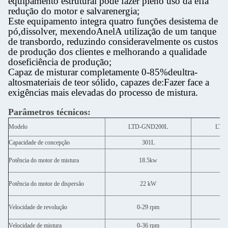
equipamento estrutural pode fazer pleno uso da ef
f
a
redução do motor e salvar
energia;
Este equipamento integra quatro funções de
sistema de
pó,
dissolver
, mexendo
Anel
A utilização de um tanque
de transbordo, reduzindo consideravelmente os custos
de produção dos clientes e melhorando a qualidade
dos
eficiência de produção;
Capaz de misturar completamente 0-85%
de
ultra-
altos
materiais de teor sólido, capazes de:
Fazer face a
exigências mais elevadas do processo de mistura.
Parâmetros técnicos:
Modelo
LTD-GND200L
LTD
Capacidade de concepção
301L
Potência do motor de mistura
18.5kw
Potência do motor de dispersão
22 kW
Velocidade de revolução
0-29 rpm
0
Velocidade de mistura
0-36 rpm
0