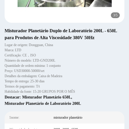
3
/
5
Misturador Planetário Duplo de Laboratório 200L - 650L
para Produtos de Alta Viscosidade 380V 50Hz
Lugar de origem: Dongguan, China
Marca: LTD
Certificação: CE，ISO
Número do modelo: LTD-GND200L
Quantidade de ordem mínima: 1 conjunto
Preço: USD30000-50000/set
Detalhes da embalagem: Caixa de Madeira
Tempo de entrega: 25-30 dias
Termos de pagamento: T/t
Habilidade da fonte: 15-20 GRUPOS POR O MÊS
Destacar:
Misturador Planetário 650L
,
Misturador Planetário de Laboratório 200L
1nome:
misturador planetário