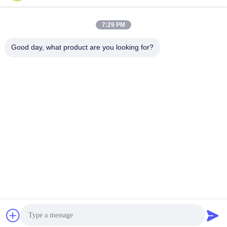
7:29 PM
0086-13316985111
Good day, what product are you looking for?
Telefone
LTD Intelligent Equipment Co.,Ltd
LTD Intelligent Equipment Co.,Ltd
Obtenha o melhor preço
Converse agora
Converse agora