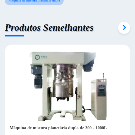
Máquina de mistura planetária dupla
Produtos Semelhantes
áquina de mistura planetária dupla de 300 - 1000L
Máquin