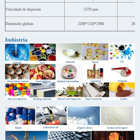
Velocidade de dispersão
2370 rpm
2
Dimensões globais
2200*1520*2900
2800
Indústria