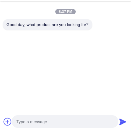
今雑談しなさい
お問い合わせを送信
8:37 PM
#
水平式ディスクミール
#
ディスク型ビーズミール
Good day, what product are you looking for?
#
横の砂の製造所
横軸のビーズミール
2025-07-28
199 views
LTD-D シリーズ 60L 容量ディスク型 水面型砂磨き機/水性製品や溶剤性製品
のための珠磨き機 1適用: 低粘度または中粘度製品の磨きに適し,細さ15-5μm
である. 酸化チタン 金属塗料 海上塗料 自動車用塗料 防腐塗料 家具塗料 印刷
インク 農薬 カーボンブラックピグメント/染料/染料ゴム 工業用塗料 電気熱塗
料 革塗料 2機械の構成: G皮を剥がすディスク,耐磨合金鋼材 ローターの材料
...
お問い合わせ
Messages of visitor
メッセージを残しなさい
No public comments yet