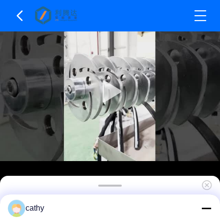
LTD-Dシリーズ水平珠型ミール 60L容量水平デ
cathy
ィスクミール 塗料のための