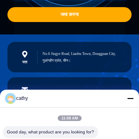
जमा करना
No.6 Jingye Road, Liaobu Town, Dongguan City,
गुआंग्डोंग प्रांत, चीन।
पता
cathy.yin000@ltdsz.com
ईमेल
cathy
11:08 AM
0086-13316985111
Good day, what product are you looking for?
फोन