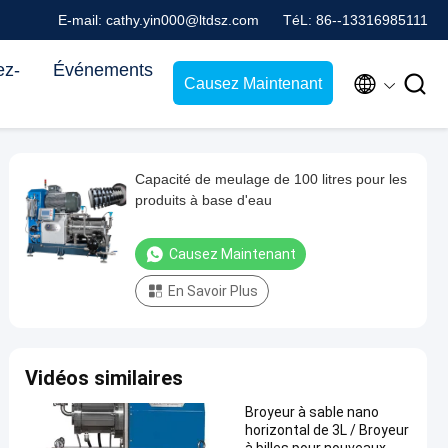
E-mail: cathy.yin000@ltdsz.com
TéL: 86--13316985111
ez-
Événements


Causez Maintenant
Capacité de meulage de 100 litres pour les
produits à base d'eau
Causez Maintenant
En Savoir Plus
Vidéos similaires
Broyeur à sable nano
horizontal de 3L / Broyeur