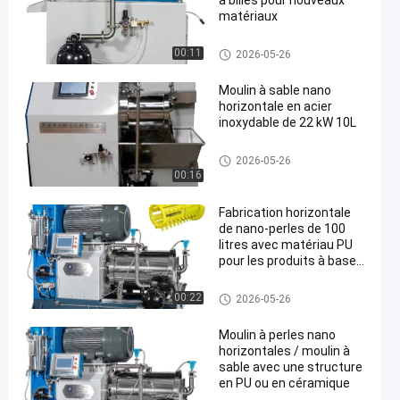
à billes pour nouveaux
matériaux
Moulin nano de perle
00:11
2026-05-26
Moulin à sable nano
horizontale en acier
inoxydable de 22 kW 10L
Moulin nano de perle
2026-05-26
00:16
Fabrication horizontale
de nano-perles de 100
litres avec matériau PU
pour les produits à base
d'eau
Moulin nano de perle
00:22
2026-05-26
Moulin à perles nano
horizontales / moulin à
sable avec une structure
en PU ou en céramique