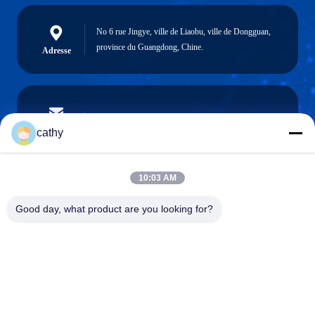
No 6 rue Jingye, ville de Liaobu, ville de Dongguan,
province du Guangdong, Chine.
Adresse
cathy.yin000@ltdsz.com
E-mail
cathy
10:03 AM
0086-13316985111
Good day, what product are you looking for?
Téléphone
LTD Intelligent Equipment Co.,Ltd