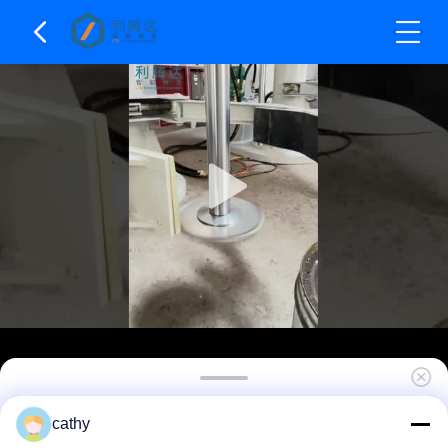
Enkelschachtsnelheidsdispergeerder / Chemische
cathy
mengmachine met een capaciteit van 100L -