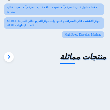
خلاط محلول عالي السرعة,آلة تشتيت الطلاء عالية السرعة,آلة المذيب عالية
السرعة
جهاز التشتيت عالي السرعة ذو عمود واحد,جهاز التفريغ عالي السرعة 100L,آلة
خلط الكيماويات 2000L
High Speed Dissolver Machine
منتجات مماثلة