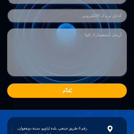
يُقدِّم
رقم 6 طريق جينغي، بلدة لياوبو، مدينة دونغغوان،