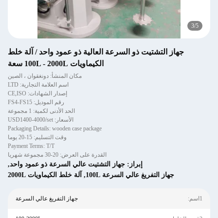
4
/
5
جهاز التشتيت ذو السرعة العالية ذو عمود واحد / آلة خلط
الكيماويات 100L - 2000L سعة
مكان المنشأ: دونغقوان ، الصين
اسم العلامة التجارية: LTD
إصدار الشهادات: CE,ISO
رقم الموديل: FS4-FS15
الحد الأدنى لكمية: 1 مجموعة
الأسعار: USD1400-4000/set
Packaging Details: wooden case package
وقت التسليم: 15-20 يوما
Payment Terms: T/T
القدرة على العرض: 20-30 مجموعة شهريا
إبراز:
جهاز التشتيت عالي السرعة ذو عمود واحد
,
جهاز التفريغ عالي السرعة 100L
,
آلة خلط الكيماويات 2000L
1اسم:
جهاز التفريغ عالي السرعة