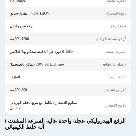
2قدرة الخلط:
100-2000L
3قوة المحرك:
4KW-15KW ، مقاوم سابق
4نوع الرفع:
رفع هيدروليكي
5رفع مسافة الارتفاع:
900-1200 مم
6سرعة تشتت:
0-1500 دورة في الدقيقة يتحكم بها العاكس
7إمدادات الطاقة:
380V 50Hz 3Phase (يمكن تخصيصها)
8تشتت رمح:
العازب
9قرص تشتيت:
200-300 مم
مقاوم للانفجار بالكامل مع مربع تحكم كهربائي
10نوع الانفجار:
منفصل
الرفع الهيدروليكي عجلة واحدة عالية السرعة المشتت /
آلة خلط الكيميائي