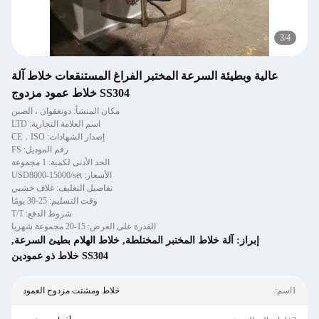
3
/
4
عالية وبطيئة السرعة المختبر الفراغ المستنقعات خلاط آلة
SS304 خلاط عمود مزدوج
مكان المنشأ: دونغقوان ، الصين
اسم العلامة التجارية: LTD
إصدار الشهادات: CE，ISO
رقم الموديل: FS
الحد الأدنى لكمية: 1 مجموعة
الأسعار: USD8000-15000/set
تفاصيل التغليف: غلاف خشبي
وقت التسليم: 25-30 يومًا
شروط الدفع: T/T
القدرة على العرض: 15-20 مجموعة شهريا
إبراز:
آلة خلاط المختبر المختلطة
,
خلاط الهلام بطيئ السرعة
,
SS304 خلاط ذو عمودين
1اسم:
خلاط ومشتت مزدوج العمود