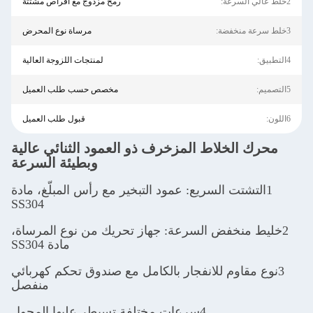
2خلط عالي السرعة:
رمح مزدوج مع أقراص مشتتة
3خلط سرعة منخفضة:
مرساة نوع المحرض
4التطبيق:
لمنتجات اللزوجة العالية
5التصميم:
مخصص حسب طلب العميل
6اللون:
قبول طلب العميل
محرك الخلاط المزخرف ذو العمود الثنائي عالية
وبطيئة السرعة
1التشتت السريع: عمود التبخير مع رأس المبلّغ، مادة
SS304
2خليط منخفض السرعة: جهاز تحريك من نوع المرساة،
مادة SS304
3نوع مقاوم للانفجار بالكامل مع صندوق تحكم كهربائي
منفصل
4سرعات مختلفة تسيطر عليها المحول