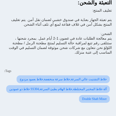
التعبئة والشحن:
تغليف المنتج:
يتم تعبئة الجهاز بعناية في صندوق خشبي لضمان نقل آمن. يتم تغليف
المنتج بشكل آمن في غلاف فقاعة لمنع أي تلف أثناء الشحن.
الشحن:
يتم معالجة الطلبات عادة في غضون 1-2 أيام عمل. بمجرد شحنها ،
ستتلقى رقم تتبع لمراقبة حالة التسليم لمنتج مطحنة الرمل / مطحنة
اللؤلؤ.نحن نتعاون مع شركات شحن موثوقة لضمان التسليم في الوقت
المناسب إلى عتبة منزلك.
Tags:
خلاط التشتيت عالي السرعة,خلاط سرعة منخفضة,خلاط بعمود مزدوج
آلة خلاط المختبر المختلطة,خلاط الهلام بطيئ السرعة,SS304 خلاط ذو عمودين
Double Shaft Mixer